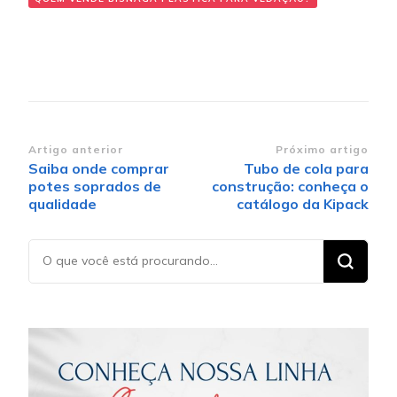
Navegação de post
Artigo anterior
Próximo artigo
Saiba onde comprar
Tubo de cola para
potes soprados de
construção: conheça o
qualidade
catálogo da Kipack
Procurando
algo?