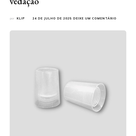
vedação
EM
por
KLIP
24 DE JULHO DE 2025
DEIXE UM COMENTÁRIO
SAIBA
ONDE
ENCONTR
DISTRIBU
DE
BISNAGA
PARA
VEDAÇÃO