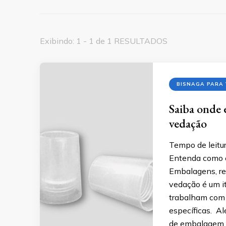
Exibindo: 1 - 1 de 1 RESULTADOS
BISNAGA PARA
Saiba onde 
vedação
Tempo de leitur
Entenda como e
Embalagens, re
vedação é um i
trabalham com p
específicas. Al
de embalagem pr