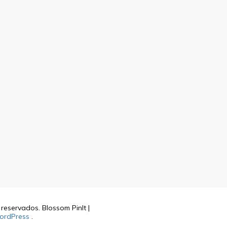
s reservados.
Blossom PinIt |
ordPress
.