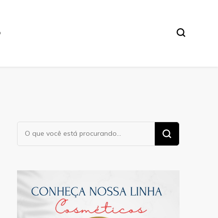
O
Procurando
algo?