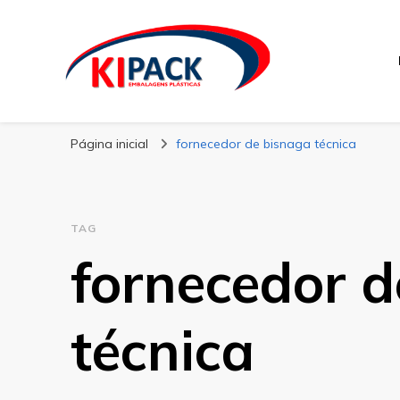
Kipack
Kipack – Blog
Página inicial
fornecedor de bisnaga técnica
TAG
fornecedor d
técnica