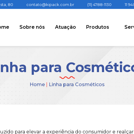
sta, 80
contato@kipack.com.br
(11) 4788-1130
11 9
ome
Sobre nós
Atuação
Produtos
Ser
inha para Cosmétic
Home
|
Linha para Cosméticos
uzido para elevar a experiência do consumidor e realçar