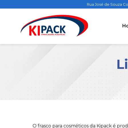
Rua José de Souza Co
H
L
O frasco para cosméticos da Kipack é prod