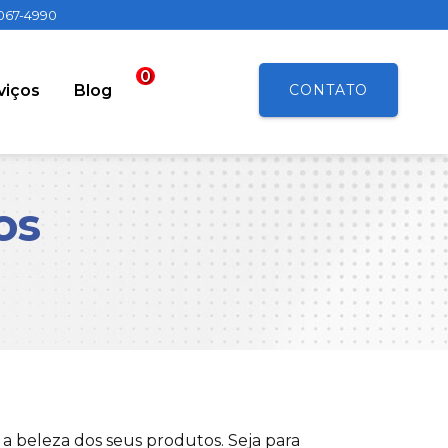
4067-4990
viços
Blog
CONTATO
os
 a beleza dos seus produtos. Seja para