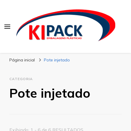
Kipack
Kipack – Blog
Página inicial
Pote injetado
CATEGORIA
Pote injetado
Exibindo: 1 - 6 de 6 RESULTADOS