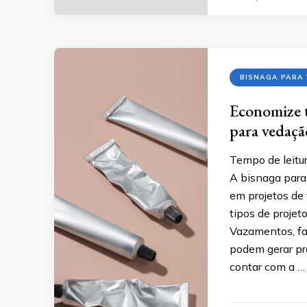
BISNAGA PARA
Economize t
para vedação
Tempo de leitur
A bisnaga para 
em projetos de
tipos de projet
Vazamentos, fa
podem gerar pr
contar com a …