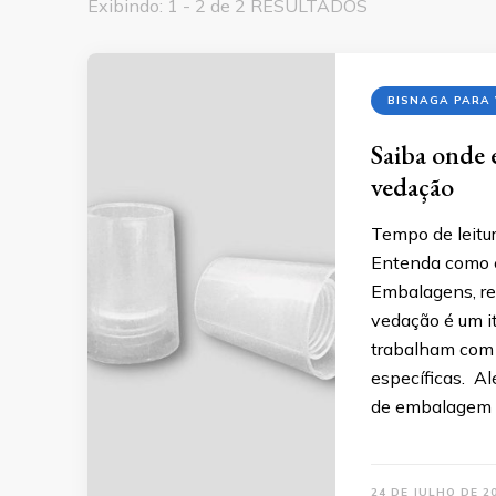
Exibindo: 1 - 2 de 2 RESULTADOS
BISNAGA PARA
Saiba onde 
vedação
Tempo de leitur
Entenda como e
Embalagens, re
vedação é um i
trabalham com p
específicas. Al
de embalagem pr
24 DE JULHO DE 2