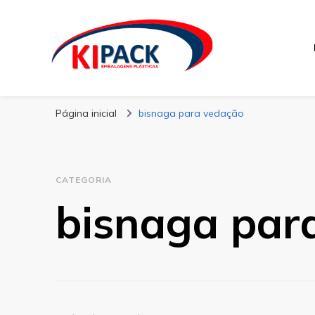
Kipack
Kipack – Blog
Página inicial
bisnaga para vedação
CATEGORIA
bisnaga par