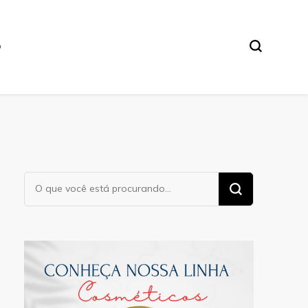
O
Procurando
algo?