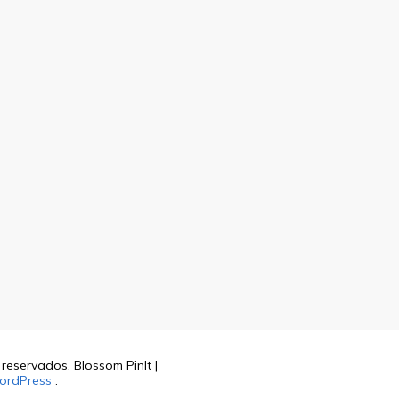
s reservados.
Blossom PinIt |
ordPress
.