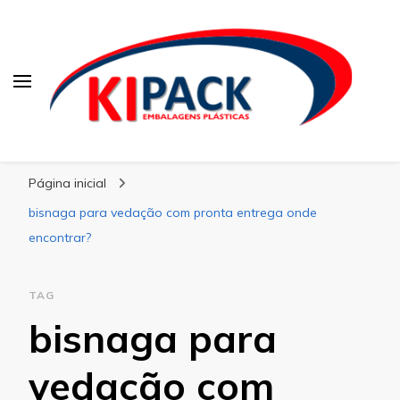
Kipack
Kipack – Blog
Página inicial
bisnaga para vedação com pronta entrega onde
encontrar?
TAG
bisnaga para
vedação com