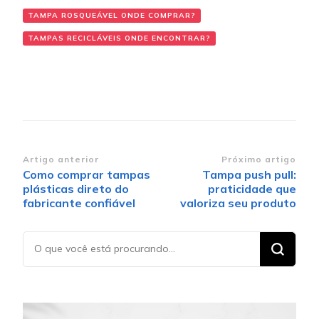
TAMPA ROSQUEÁVEL ONDE COMPRAR?
TAMPAS RECICLÁVEIS ONDE ENCONTRAR?
Navegação de post
Artigo anterior
Próximo artigo
Como comprar tampas
Tampa push pull:
plásticas direto do
praticidade que
fabricante confiável
valoriza seu produto
Procurando
algo?