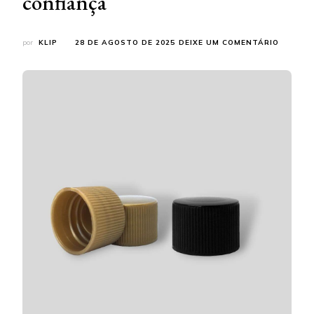
confiança
EM
por
KLIP
28 DE AGOSTO DE 2025
DEIXE UM COMENTÁRIO
FABRIC
DE
TAMPAS
SAIBA
ONDE
ENCONT
QUALID
E
CONFIA