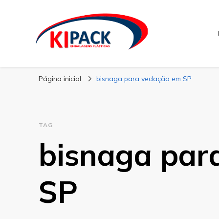
Kipack
Kipack – Blog
Página inicial
bisnaga para vedação em SP
TAG
bisnaga par
SP