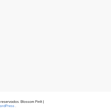
s reservados.
Blossom PinIt |
ordPress
.