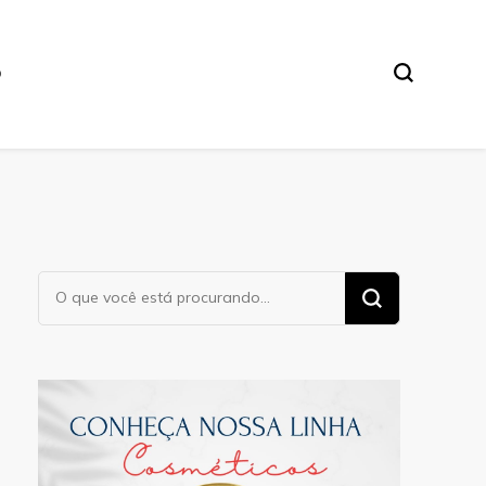
O
Procurando
algo?