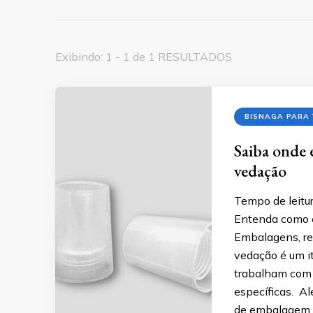
Exibindo: 1 - 1 de 1 RESULTADOS
BISNAGA PARA
Saiba onde 
vedação
Tempo de leitur
Entenda como e
Embalagens, re
vedação é um i
trabalham com p
específicas. Al
de embalagem pr