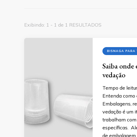
Exibindo: 1 - 1 de 1 RESULTADOS
BISNAGA PARA
Saiba onde 
vedação
Tempo de leitur
Entenda como e
Embalagens, re
vedação é um i
trabalham com p
específicas. Al
de embalagem pr