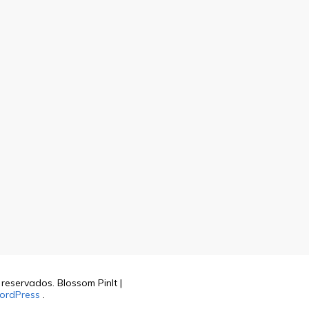
s reservados.
Blossom PinIt |
ordPress
.