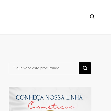
O
Procurando
algo?