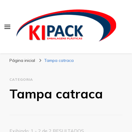
Kipack
Kipack – Blog
Página inicial
Tampa catraca
CATEGORIA
Tampa catraca
Exibindo: 1 - 2 de 2 RESULTADOS