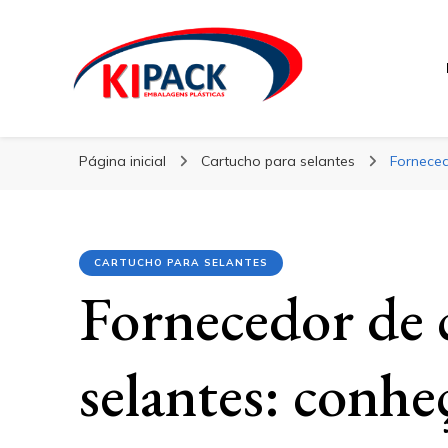
Kipack
Kipack
Kipack – Blog
Página inicial
Cartucho para selantes
Forneced
CARTUCHO PARA SELANTES
Fornecedor de 
selantes: conhe