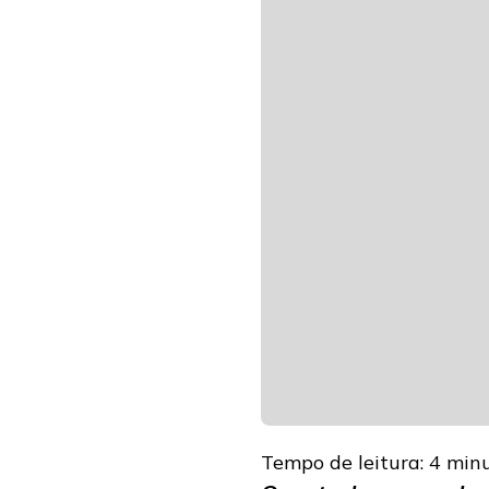
EMBALAGENS
E
SUAS
SOLUÇÕES
CONFIÁVEIS
Tempo de leitura:
4
min