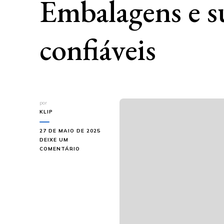
Embalagens e s
confiáveis
por
KLIP
27 DE MAIO DE 2025
DEIXE UM
EM
COMENTÁRIO
FORNECEDOR
DE
CARTUCHO
PARA
SELANTES:
CONHEÇA
A
KIPACK