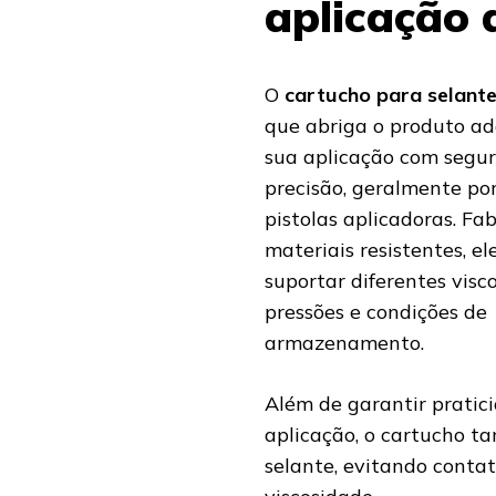
aplicação d
O
cartucho para selant
que abriga o produto ade
sua aplicação com segu
precisão, geralmente po
pistolas aplicadoras. Fa
materiais resistentes, el
suportar diferentes visc
pressões e condições de
armazenamento.
Além de garantir pratic
aplicação, o cartucho t
selante, evitando conta