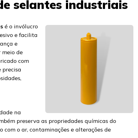
e selantes industriais
es
é o invólucro
sivo e facilita
rança e
r meio de
bricado com
e precisa
osidades,
idade na
ambém preserva as propriedades químicas do
to com o ar, contaminações e alterações de