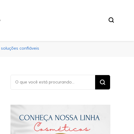
O
soluções confiáveis
Procurando
algo?