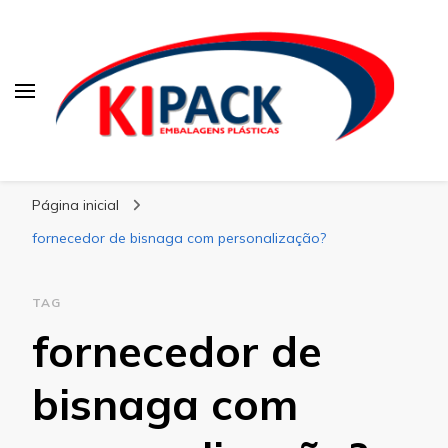
Kipack
Kipack – Blog
Página inicial
fornecedor de bisnaga com personalização?
TAG
fornecedor de
bisnaga com