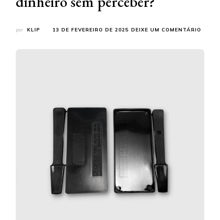
dinheiro sem perceber?
EM
por
KLIP
13 DE FEVEREIRO DE 2025
DEIXE UM COMENTÁRIO
ITENS
DE
VEDA
POR
QUE
SUA
EMPR
PODE
ESTA
PERD
DINHE
SEM
PERCE