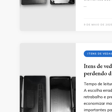
…
9 DE MAIO DE 202
ITENS DE VEDA
Itens de ve
perdendo d
Tempo de leitur
A escolha errad
retrabalho e pr
economizar mai
importantes par