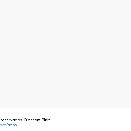
s reservados.
Blossom PinIt |
ordPress
.