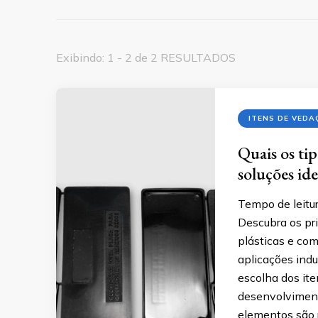
Exibindo: 1 - 2 de 2 RESULTADOS
ITENS DE VEDA
Quais os ti
soluções ide
Tempo de leitur
Descubra os pr
plásticas e com
aplicações indu
escolha dos it
desenvolviment
elementos são 