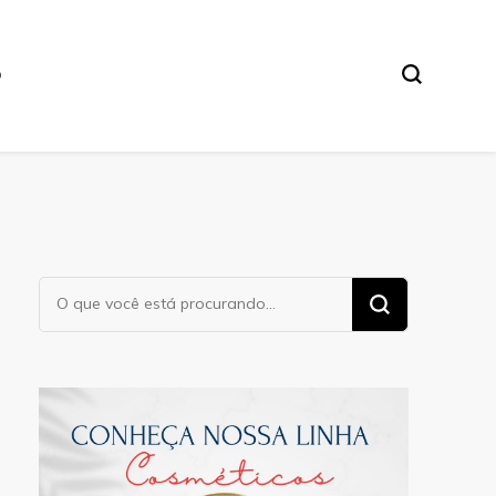
O
Procurando
algo?