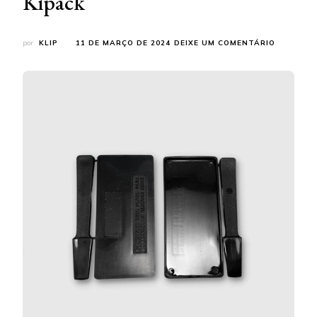
Kipack
EM
por
KLIP
11 DE MARÇO DE 2024
DEIXE UM COMENTÁRIO
BANDEJA
DE
MASSA
PARA
CALAFET
CONHEÇA
A
LINHA
DA
KIPACK