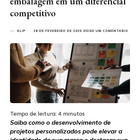
embalagem em um diferencial
competitivo
EM
por
KLIP
18 DE FEVEREIRO DE 2025
DEIXE UM COMENTÁRIO
DESE
DE
PROJ
PERSO
TRAN
SUA
EMBA
EM
UM
DIFER
COMPE
Tempo de leitura:
4
minutos
Saiba como o desenvolvimento de
projetos personalizados pode elevar a
identidade da sua marca e destacar sua