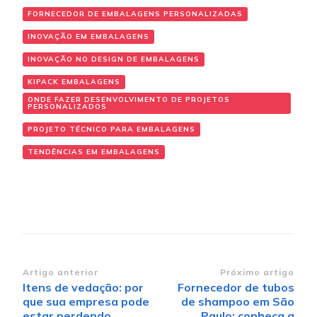
FORNECEDOR DE EMBALAGENS PERSONALIZADAS
INOVAÇÃO EM EMBALAGENS
INOVAÇÃO NO DESIGN DE EMBALAGENS
KIPACK EMBALAGENS
ONDE FAZER DESENVOLVIMENTO DE PROJETOS
PERSONALIZADOS
PROJETO TÉCNICO PARA EMBALAGENS
TENDÊNCIAS EM EMBALAGENS
Navegação de post
Artigo anterior
Próximo artigo
Itens de vedação: por
Fornecedor de tubos
que sua empresa pode
de shampoo em São
estar perdendo
Paulo: conheça a