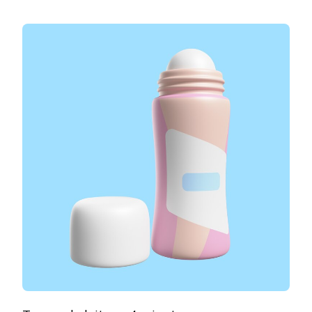
FABRICANTE
DE
EMBALAGEM
ROLL-
ON:
SAIBA
ONDE
ENCONTRAR