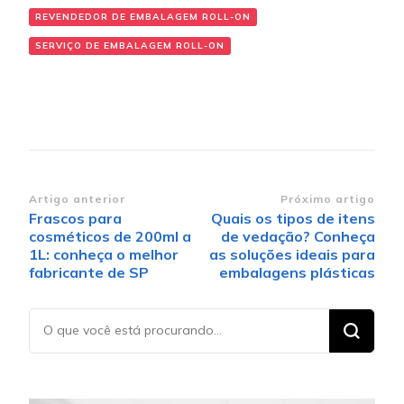
REVENDEDOR DE EMBALAGEM ROLL-ON
SERVIÇO DE EMBALAGEM ROLL-ON
Navegação de post
Artigo anterior
Próximo artigo
Frascos para
Quais os tipos de itens
cosméticos de 200ml a
de vedação? Conheça
1L: conheça o melhor
as soluções ideais para
fabricante de SP
embalagens plásticas
Procurando
algo?