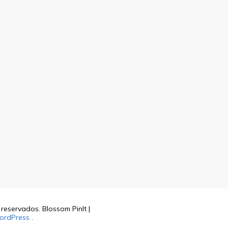
s reservados.
Blossom PinIt |
ordPress
.