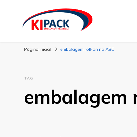
Kipack
Kipack – Blog
Página inicial
embalagem roll-on no ABC
TAG
embalagem r