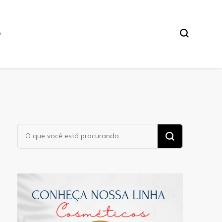
O
Procurando
algo?