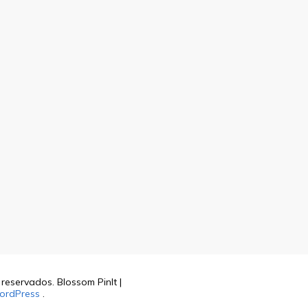
s reservados.
Blossom PinIt |
ordPress
.