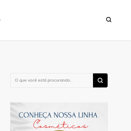
O
Procurando
algo?