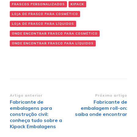
FRASCOS PERSONALIZADOS
KIPACK
LOJA DE FRASCO PARA COSMÉTICO
LOJA DE FRASCO PARA LÍQUIDOS
ONDE ENCONTRAR FRASCO PARA COSMÉTICO
ONDE ENCONTRAR FRASCO PARA LÍQUIDOS
Navegação de post
Artigo anterior
Próximo artigo
Fabricante de
Fabricante de
embalagens para
embalagem roll-on:
construção civil:
saiba onde encontrar
conheça tudo sobre a
Kipack Embalagens