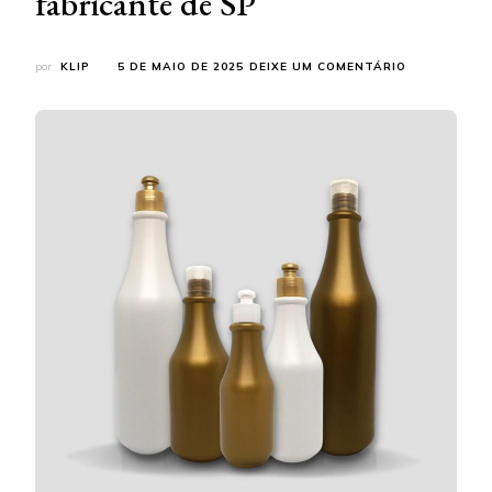
fabricante de SP
EM
por
KLIP
5 DE MAIO DE 2025
DEIXE UM COMENTÁRIO
FRASCOS
PARA
COSMÉTICO
DE
200ML
A
1L:
CONHEÇA
O
MELHOR
FABRICANTE
DE
SP