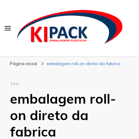
Kipack
Kipack – Blog
Página inicial
embalagem roll-on direto da fabrica
TAG
embalagem roll-
on direto da
fabrica