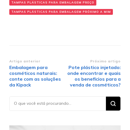
TAMPAS PLÁSTICAS PARA EMBALAGEM PREÇO
TAMPAS PLÁSTICAS PARA EMBALAGEM PRÓXIMO A MIM
Navegação de post
Artigo anterior
Próximo artigo
Embalagem para
Pote plástico injetado:
cosméticos naturais:
onde encontrar e quais
conte com as soluções
os benefícios para a
da Kipack
venda de cosméticos?
Procurando
algo?