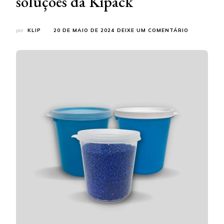
soluções da Kipack
EM
por
KLIP
20 DE MAIO DE 2024
DEIXE UM COMENTÁRIO
EMBALAGE
PARA
COSMÉTICO
NATURAIS:
CONTE
COM
AS
SOLUÇÕES
DA
KIPACK