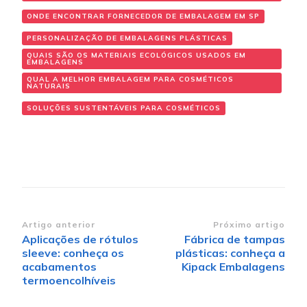
ONDE ENCONTRAR FORNECEDOR DE EMBALAGEM EM SP
PERSONALIZAÇÃO DE EMBALAGENS PLÁSTICAS
QUAIS SÃO OS MATERIAIS ECOLÓGICOS USADOS EM
EMBALAGENS
QUAL A MELHOR EMBALAGEM PARA COSMÉTICOS
NATURAIS
SOLUÇÕES SUSTENTÁVEIS PARA COSMÉTICOS
Navegação de post
Artigo anterior
Próximo artigo
Aplicações de rótulos
Fábrica de tampas
sleeve: conheça os
plásticas: conheça a
acabamentos
Kipack Embalagens
termoencolhíveis