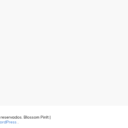
s reservados.
Blossom PinIt |
ordPress
.