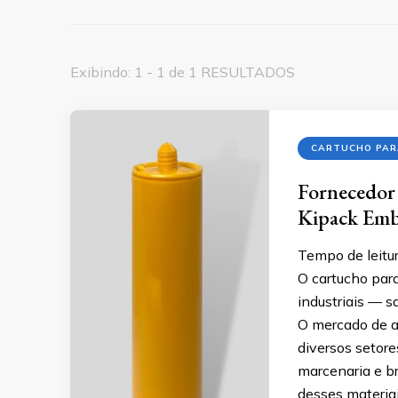
Exibindo: 1 - 1 de 1 RESULTADOS
CARTUCHO PAR
Fornecedor 
Kipack Emba
Tempo de leitur
O cartucho para
industriais — s
O mercado de a
diversos setore
marcenaria e br
desses materiai