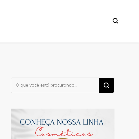
O
Procurando
algo?