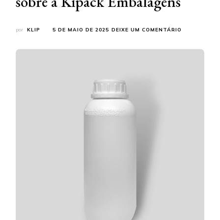
sobre a Kipack Embalagens
EM
por
KLIP
5 DE MAIO DE 2025
DEIXE UM COMENTÁRIO
FABRICANTE
DE
EMBALAGEN
PARA
CONSTRUÇÃ
CIVIL:
CONHEÇA
TUDO
SOBRE
A
KIPACK
EMBALAGEN