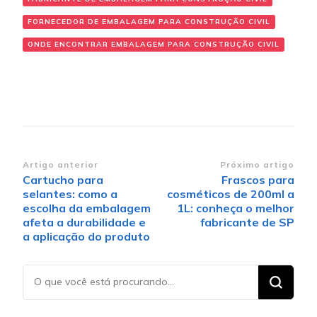
FORNECEDOR DE EMBALAGEM PARA CONSTRUÇÃO CIVIL
ONDE ENCONTRAR EMBALAGEM PARA CONSTRUÇÃO CIVIL
Navegação de post
Artigo anterior
Próximo artigo
Cartucho para
Frascos para
selantes: como a
cosméticos de 200ml a
escolha da embalagem
1L: conheça o melhor
afeta a durabilidade e
fabricante de SP
a aplicação do produto
Procurando
algo?