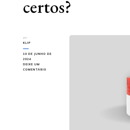
certos?
por
KLIP
10 DE JUNHO DE
2024
DEIXE UM
EM
COMENTÁRIO
FABRICAÇÃO
DE
FRASCOS
EM
PEAD:
ONDE
ENCONTRAR
OS
PRODUTOS
CERTOS?