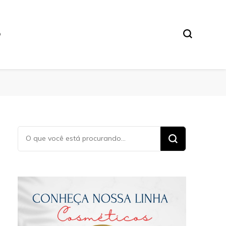
O
Procurando
algo?