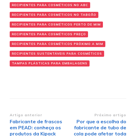
RECIPIENTES PARA COSMÉTICOS NO ABC
RECIPIENTES PARA COSMÉTICOS NO TABOÃO
RECIPIENTES PARA COSMÉTICOS PERTO DE MIM
RECIPIENTES PARA COSMÉTICOS PREÇO
RECIPIENTES PARA COSMÉTICOS PRÓXIMO A MIM
RECIPIENTES SUSTENTÁVEIS PARA COSMÉTICOS
TAMPAS PLÁSTICAS PARA EMBALAGENS
Navegação de post
Artigo anterior
Próximo artigo
Fabricante de frascos
Por que a escolha do
em PEAD: conheça os
fabricante de tubo de
produtos da Kipack
cola pode afetar toda