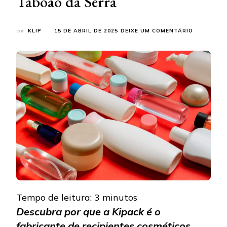
Taboão da Serra
EM
por
KLIP
15 DE ABRIL DE 2025
DEIXE UM COMENTÁRIO
KIPACK:
FABRICAN
DE
RECIPIENT
PARA
COSMÉTIC
EM
TABOÃO
DA
SERRA
Tempo de leitura:
3
minutos
Descubra por que a Kipack é o
fabricante de recipientes cosméticos