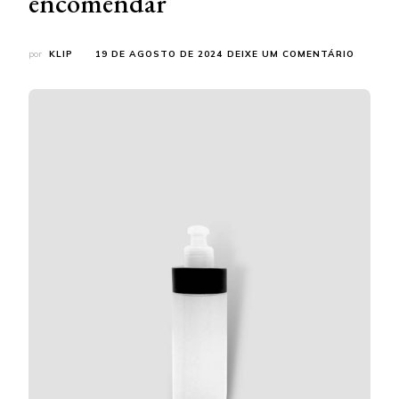
encomendar
EM
por
KLIP
19 DE AGOSTO DE 2024
DEIXE UM COMENTÁRIO
FABRIC
DE
TUBO
DE
COLA
EM
SÃO
PAULO:
SAIBA
ONDE
ENCOME