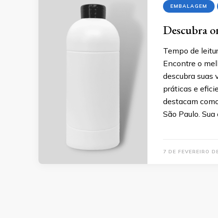
EMBALAGEM
Descubra on
Tempo de leitur
Encontre o mel
descubra suas 
práticas e efici
destacam como 
São Paulo. Sua 
7 DE FEVEREIRO D