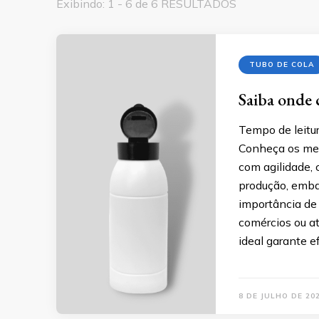
Exibindo: 1 - 6 de 6 RESULTADOS
TUBO DE COLA
Saiba onde 
Tempo de leitur
Conheça os mel
com agilidade,
produção, emba
importância de 
comércios ou a
ideal garante ef
8 DE JULHO DE 20