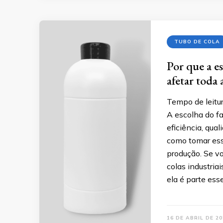
TUBO DE COLA
Por que a e
afetar toda 
Tempo de leitur
A escolha do f
eficiência, qua
como tomar essa
produção. Se v
colas industria
ela é parte ess
16 DE ABRIL DE 20