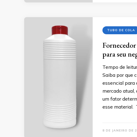
TUBO DE COLA
Fornecedor 
para seu ne
Tempo de leitur
Saiba por que c
essencial para 
mercado atual, 
um fator determ
esse material.
8 DE JANEIRO DE 