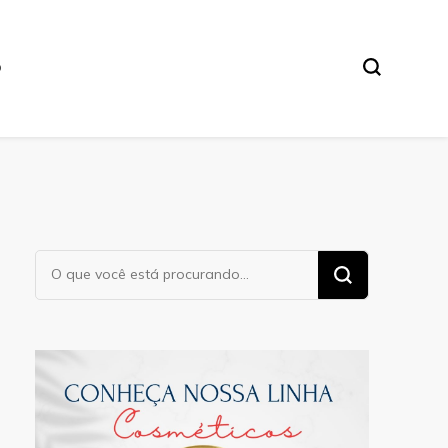
O
Procurando
algo?