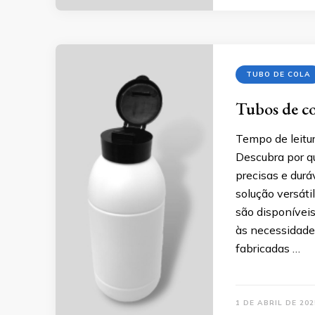
TUBO DE COLA
Tubos de co
Tempo de leitur
Descubra por qu
precisas e durá
solução versáti
são disponívei
às necessidade
fabricadas …
1 DE ABRIL DE 202