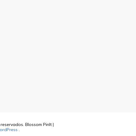
s reservados.
Blossom PinIt |
ordPress
.