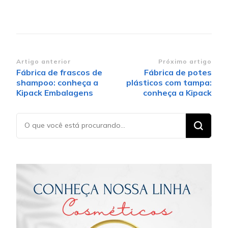
Navegação de post
Artigo anterior
Próximo artigo
Fábrica de frascos de
Fábrica de potes
shampoo: conheça a
plásticos com tampa:
Kipack Embalagens
conheça a Kipack
Procurando
algo?