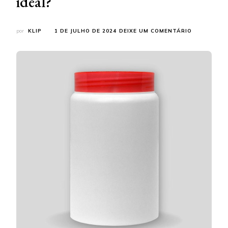
ideal?
EM
por
KLIP
1 DE JULHO DE 2024
DEIXE UM COMENTÁRIO
POTES
PARA
COSMÉTICO
ONDE
ENCONTRA
A
DISTRIBUI
IDEAL?