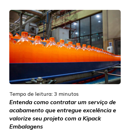
SAIBA
COMO
GARANT
O
MELHOR
SERVIÇO
DE
ACABAM
Tempo de leitura:
3
minutos
Entenda como contratar um serviço de
acabamento que entregue excelência e
valorize seu projeto com a Kipack
Embalagens