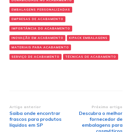
DURABILIDADE NO ACABAMENTO
EMBALAGENS PERSONALIZADAS
EMPRESAS DE ACABAMENTO
IMPORTÂNCIA DO ACABAMENTO
INOVAÇÃO EM ACABAMENTO
KIPACK EMBALAGENS
MATERIAIS PARA ACABAMENTO
SERVIÇO DE ACABAMENTO
TÉCNICAS DE ACABAMENTO
Navegação de post
Artigo anterior
Próximo artigo
Saiba onde encontrar
Descubra o melhor
frascos para produtos
fornecedor de
líquidos em SP
embalagens para
cosméticos