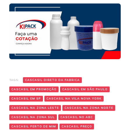
TAGS:
CASCASIL DIRETO DA FABRICA
CASCASIL EM PROMOÇÃO
CASCASIL EM SÃO PAULO
CASCASIL EM SP
CASCASIL NA VILA NOVA YORK
CASCASIL NA ZONA LESTE
CASCASIL NA ZONA NORTE
CASCASIL NA ZONA SUL
CASCASIL NO ABC
CASCASIL PERTO DE MIM
CASCASIL PREÇO