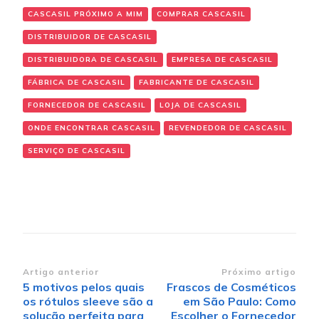
CASCASIL PRÓXIMO A MIM
COMPRAR CASCASIL
DISTRIBUIDOR DE CASCASIL
DISTRIBUIDORA DE CASCASIL
EMPRESA DE CASCASIL
FÁBRICA DE CASCASIL
FABRICANTE DE CASCASIL
FORNECEDOR DE CASCASIL
LOJA DE CASCASIL
ONDE ENCONTRAR CASCASIL
REVENDEDOR DE CASCASIL
SERVIÇO DE CASCASIL
Navegação de post
Artigo anterior
Próximo artigo
5 motivos pelos quais
Frascos de Cosméticos
os rótulos sleeve são a
em São Paulo: Como
solução perfeita para
Escolher o Fornecedor