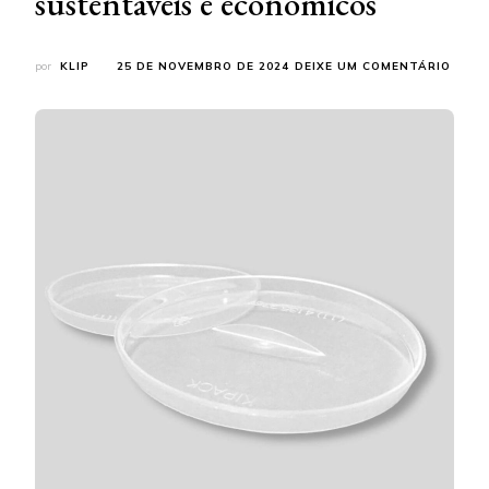
sustentáveis e econômicos
EM
por
KLIP
25 DE NOVEMBRO DE 2024
DEIXE UM COMENTÁRIO
VANT
DO
CASC
QUE
TORN
SEUS
PROJ
MAIS
SUST
E
ECON