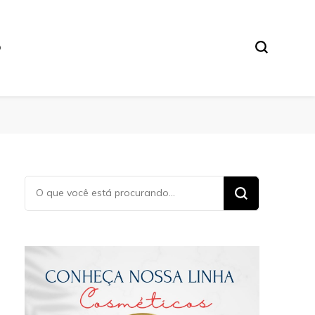
O
Procurando
algo?