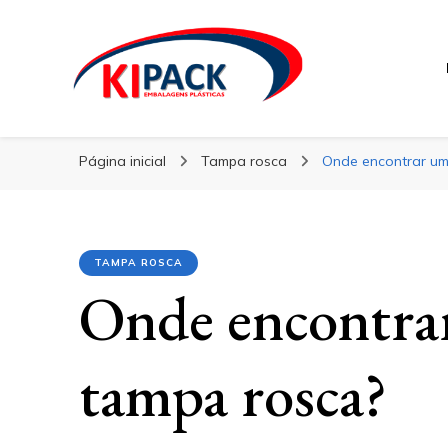
Kipack
Kipack
Kipack – Blog
Página inicial
Tampa rosca
Onde encontrar um
TAMPA ROSCA
Onde encontrar
tampa rosca?