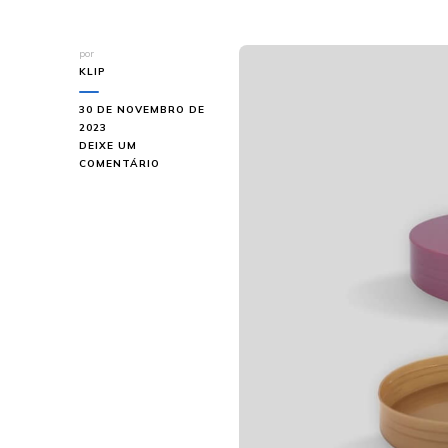
por
KLIP
30 DE NOVEMBRO DE
2023
DEIXE UM
EM
COMENTÁRIO
ONDE
ENCONTRAR
UM
FABRICANTE
DE
TAMPA
ROSCA?