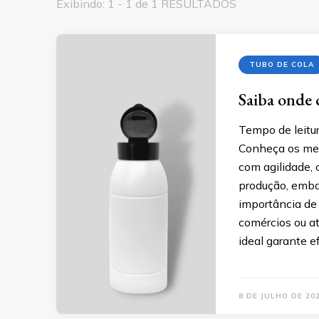
Exibindo: 1 - 1 de 1 RESULTADOS
TUBO DE COLA
Saiba onde 
Tempo de leitur
Conheça os mel
com agilidade,
produção, emba
importância de 
comércios ou a
ideal garante ef
8 DE JULHO DE 20