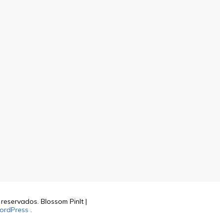
s reservados.
Blossom PinIt |
ordPress
.