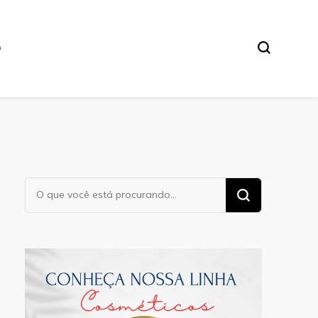
O
Procurando
algo?