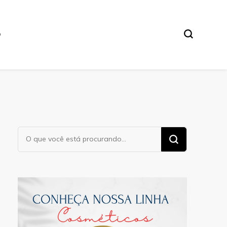
O
Procurando
algo?