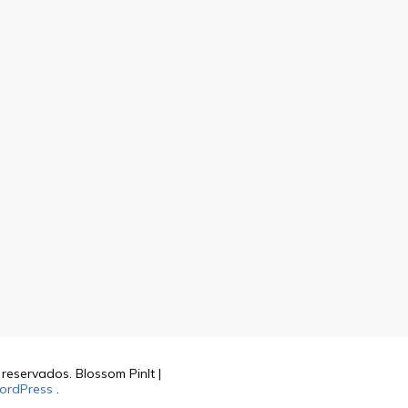
s reservados.
Blossom PinIt |
ordPress
.