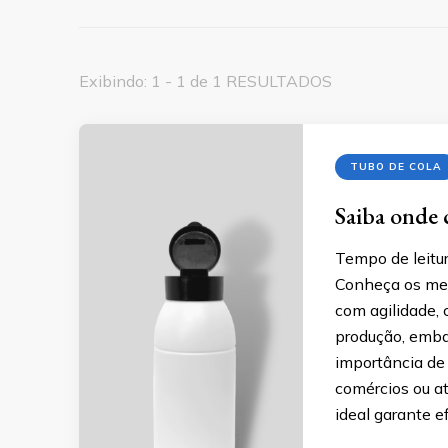
Exibindo: 1 - 1 de 1 RESULTADOS
TUBO DE COLA
Saiba onde 
Tempo de leitur
Conheça os mel
com agilidade,
produção, emba
importância de 
comércios ou a
ideal garante ef