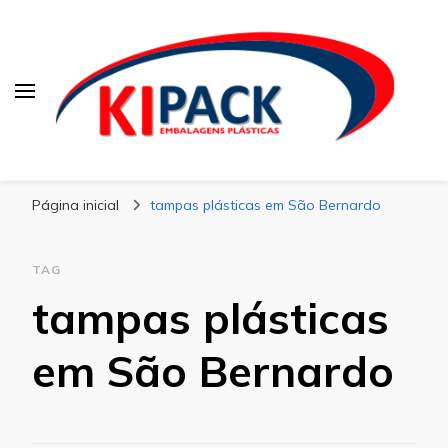
Kipack
Kipack – Blog
Página inicial
tampas plásticas em São Bernardo
TAG
tampas plásticas
em São Bernardo