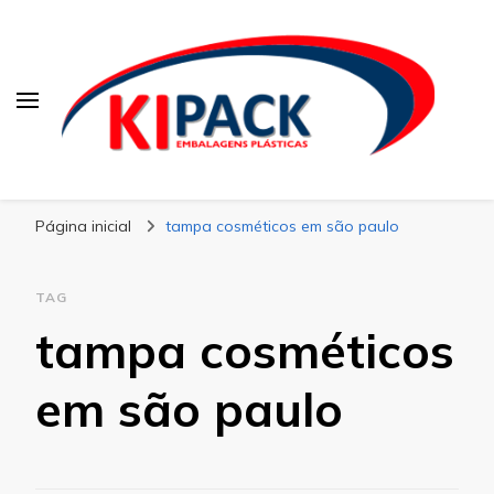
Kipack
Kipack – Blog
Página inicial
tampa cosméticos em são paulo
TAG
tampa cosméticos
em são paulo