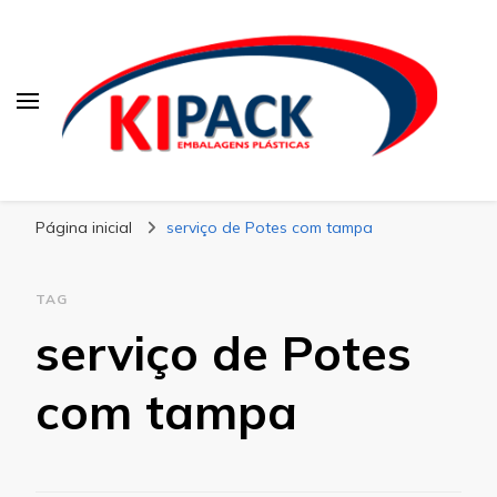
Kipack
Kipack – Blog
Página inicial
serviço de Potes com tampa
TAG
serviço de Potes
com tampa