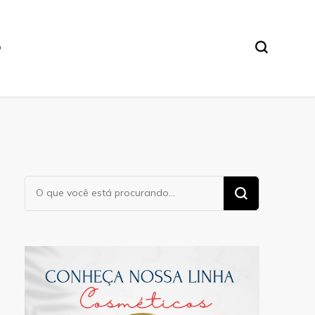
O
Procurando
algo?