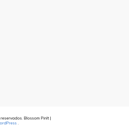
s reservados.
Blossom PinIt |
ordPress
.