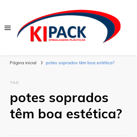
Kipack
Kipack – Blog
Página inicial
potes soprados têm boa estética?
TAG
potes soprados
têm boa estética?