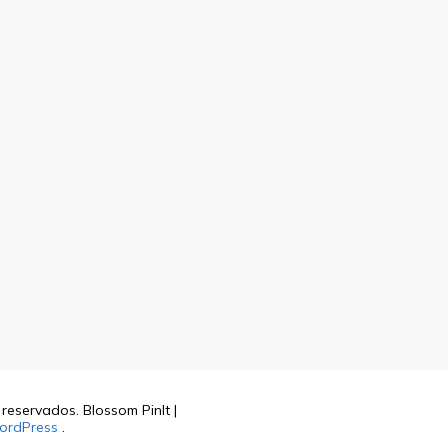
s reservados.
Blossom PinIt |
ordPress
.