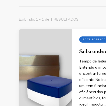
Exibindo: 1 - 1 de 1 RESULTADOS
POTE SOPRADO
Saiba onde 
Tempo de leitur
Entenda a impo
encontrar forn
eficiente Na i
um item funcion
eficiência dos
alimentícios, 
ideal impacta 