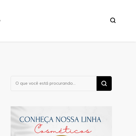
O
Procurando
algo?