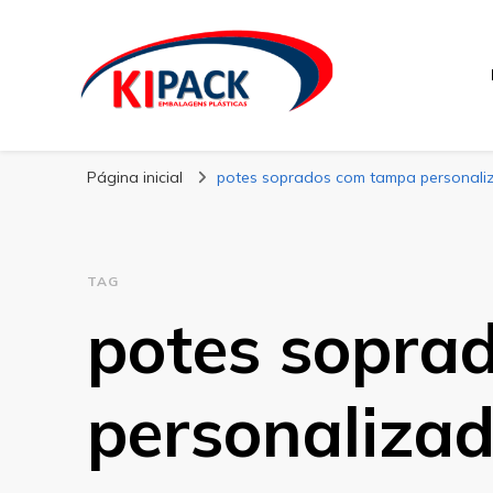
Kipack
Kipack – Blog
Página inicial
potes soprados com tampa personali
TAG
potes sopra
personaliza