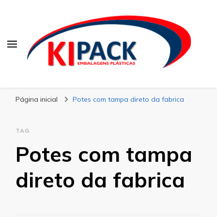
Kipack
Kipack – Blog
Página inicial
Potes com tampa direto da fabrica
TAG
Potes com tampa
direto da fabrica