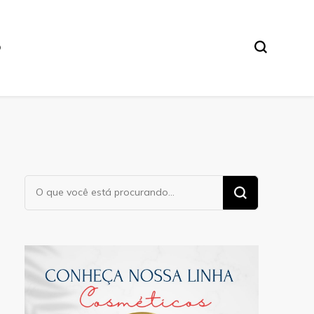
O
Procurando
algo?