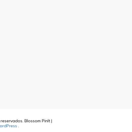
s reservados.
Blossom PinIt |
ordPress
.