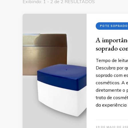
Exibindo: 1 - 2 de 2 RESULTADOS
POTE SOPRADO
A importânc
soprado com
Tempo de leitur
Descubra por q
soprado com es
cosméticos. A 
diretamente o 
trata de cosmé
da experiência
19 DE MAIO DE 20