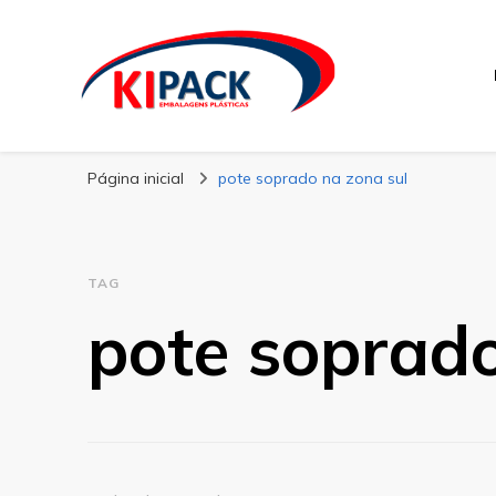
Kipack
Kipack – Blog
Página inicial
pote soprado na zona sul
TAG
pote soprado