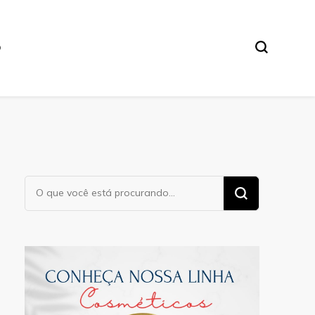
O
Procurando
algo?