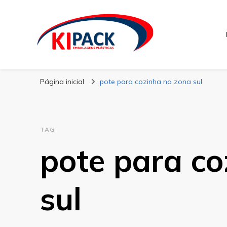
Kipack
Kipack – Blog
Página inicial
pote para cozinha na zona sul
TAG
pote para c
sul