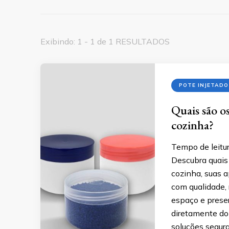
Exibindo: 1 - 1 de 1 RESULTADOS
POTE INJETADO
Quais são o
cozinha?
Tempo de leitur
Descubra quais 
cozinha, suas 
com qualidade, 
espaço e prese
diretamente do 
soluções segura