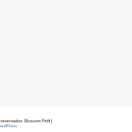
s reservados.
Blossom PinIt |
ordPress
.