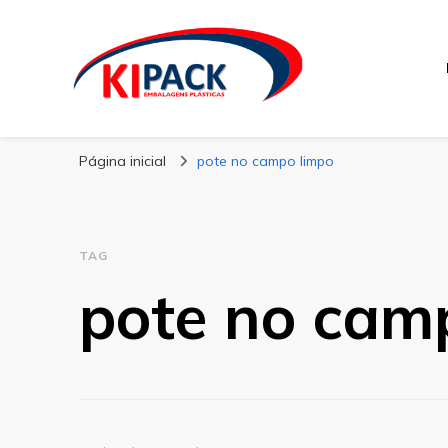
Kipack
Kipack – Blog
Página inicial
pote no campo limpo
TAG
pote no cam