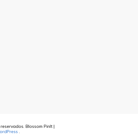
s reservados.
Blossom PinIt |
ordPress
.