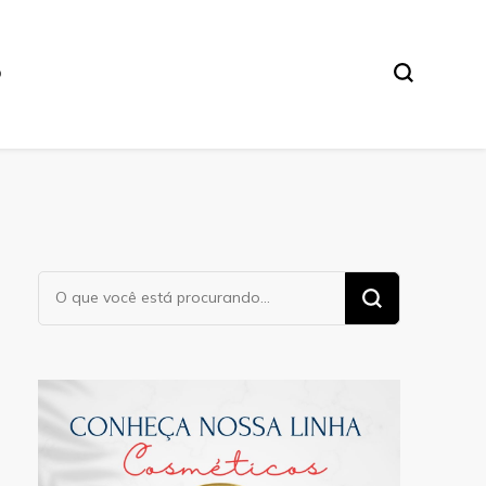
O
Procurando
algo?