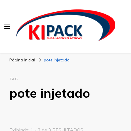
Kipack
Kipack – Blog
Página inicial
pote injetado
TAG
pote injetado
Exibindo: 1 - 3 de 3 RESULTADOS