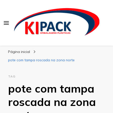
Kipack
Kipack – Blog
Página inicial
pote com tampa roscada na zona norte
TAG
pote com tampa
roscada na zona