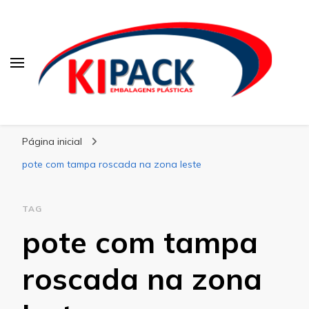
Kipack
Kipack – Blog
Página inicial
pote com tampa roscada na zona leste
TAG
pote com tampa
roscada na zona