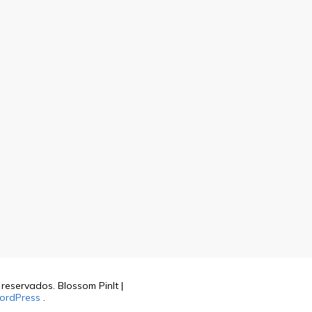
s reservados.
Blossom PinIt |
ordPress
.