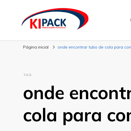
Kipack
Kipack – Blog
Página inicial
onde encontrar tubo de cola para co
TAG
onde encontr
cola para co