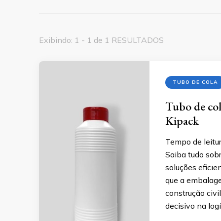
Exibindo: 1 - 1 de 1 RESULTADOS
TUBO DE COLA
Tubo de col
Kipack
Tempo de leitur
Saiba tudo sobr
soluções eficie
que a embalagem
construção civi
decisivo na lo