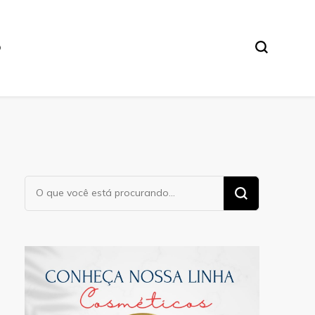
O
Procurando
algo?