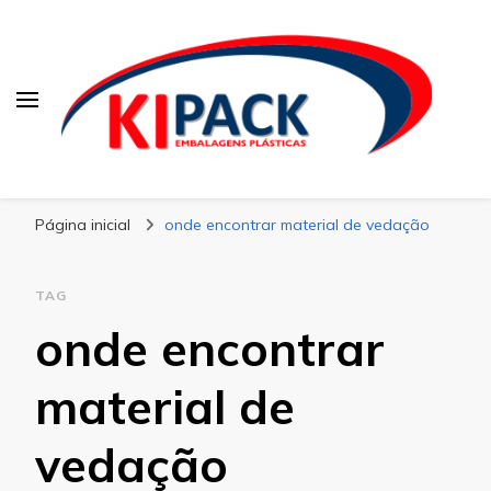
Kipack
Kipack – Blog
Página inicial
onde encontrar material de vedação
TAG
onde encontrar
material de
vedação